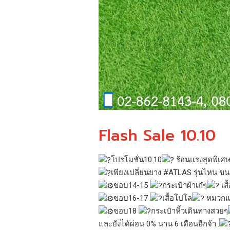
Flash Sale 10.10
โปรโมชั่น10.10
ร้อนแรงสุดพิเ
เพียงเปลี่ยนยาง
#ATLAS
รุ่นไหน ขน
ขอบ14-15
กระเป๋าผ้าเก๋ๆ
เสื
ขอบ16-17
เสื้อโปโล
หมวกแก๊
ขอบ18
กระเป๋าหิ้วเดินทางสวยๆ
และยังได้ผ่อน 0% นาน 6 เดือนอีกจ้า..