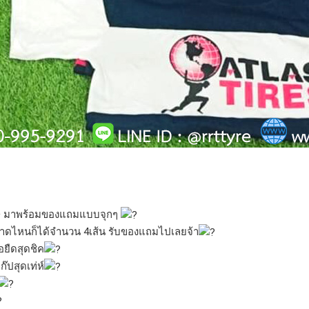
ศษ มาพร้อมของแถมแบบจุกๆ
าดไหนก็ได้จำนวน 4เส้น รับของแถมไปเลยจ้า
้อยืดสุดชิค
ปสุดเท่ห์