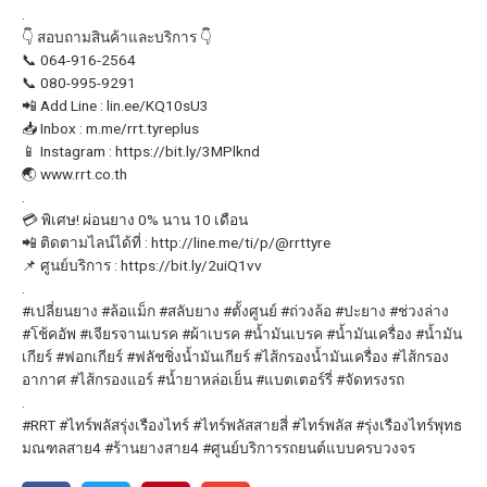
.
👇 สอบถามสินค้าและบริการ 👇
📞 064-916-2564
📞 080-995-9291
📲 Add Line : lin.ee/KQ10sU3
📥 Inbox : m.me/rrt.tyreplus
📱 Instagram : https://bit.ly/3MPlknd
🌏 www.rrt.co.th
.
💳 พิเศษ! ผ่อนยาง 0% นาน 10 เดือน
📲 ติดตามไลน์ได้ที่ : http://line.me/ti/p/@rrttyre
📌 ศูนย์บริการ : https://bit.ly/2uiQ1vv
.
#เปลี่ยนยาง
#ล้อแม็ก
#สลับยาง
#ตั้งศูนย์
#ถ่วงล้อ
#ปะยาง
#ช่วงล่าง
#โช้คอัพ
#เจียรจานเบรค
#ผ้าเบรค
#น้ำมันเบรค
#น้ำมันเครื่อง
#น้ำมัน
เกียร์
#ฟอกเกียร์
#ฟลัชชิ่งน้ำมันเกียร์
#ไส้กรองน้ำมันเครื่อง
#ไส้กรอง
อากาศ
#ไส้กรองแอร์
#น้ำยาหล่อเย็น
#แบตเตอร์รี่
#จัดทรงรถ
.
#RRT
#ไทร์พลัสรุ่งเรืองไทร์
#ไทร์พลัสสายสี่
#ไทร์พลัส
#รุ่งเรืองไทร์พุทธ
มณฑลสาย4
#ร้านยางสาย4
#ศูนย์บริการรถยนต์แบบครบวงจร