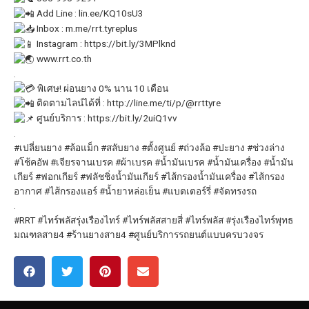
Add Line :
lin.ee/KQ10sU3
Inbox :
m.me/rrt.tyreplus
Instagram :
https://bit.ly/3MPlknd
www.rrt.co.th
.
พิเศษ! ผ่อนยาง 0% นาน 10 เดือน
ติดตามไลน์ได้ที่ :
http://line.me/ti/p/@rrttyre
ศูนย์บริการ :
https://bit.ly/2uiQ1vv
.
#เปลี่ยนยาง
#ล้อแม็ก
#สลับยาง
#ตั้งศูนย์
#ถ่วงล้อ
#ปะยาง
#ช่วงล่าง
#โช้คอัพ
#เจียรจานเบรค
#ผ้าเบรค
#น้ำมันเบรค
#น้ำมันเครื่อง
#น้ำมัน
เกียร์
#ฟอกเกียร์
#ฟลัชชิ่งน้ำมันเกียร์
#ไส้กรองน้ำมันเครื่อง
#ไส้กรอง
อากาศ
#ไส้กรองแอร์
#น้ำยาหล่อเย็น
#แบตเตอร์รี่
#จัดทรงรถ
.
#RRT
#ไทร์พลัสรุ่งเรืองไทร์
#ไทร์พลัสสายสี่
#ไทร์พลัส #รุ่งเรืองไทร์พุทธ
มณฑลสาย4 #ร้านยางสาย4 #ศูนย์บริการรถยนต์แบบครบวงจร