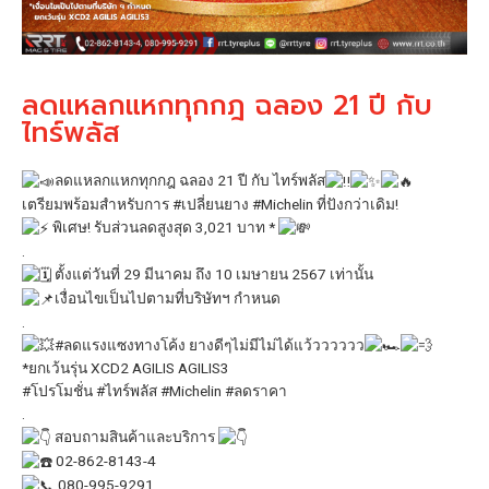
ลดแหลกแหกทุกกฎ ฉลอง 21 ปี กับ
ไทร์พลัส
ลดแหลกแหกทุกกฎ ฉลอง 21 ปี กับ ไทร์พลัส
เตรียมพร้อมสำหรับการ
#เปลี่ยนยาง
#Michelin
ที่ปังกว่าเดิม!
พิเศษ! รับส่วนลดสูงสุด 3,021 บาท *
.
ตั้งแต่วันที่ 29 มีนาคม ถึง 10 เมษายน 2567 เท่านั้น
เงื่อนไขเป็นไปตามที่บริษัทฯ กำหนด
.
#ลดแรงแซงทางโค้ง
ยางดีๆไม่มีไม่ได้แว้วววววว
*ยกเว้นรุ่น XCD2 AGILIS AGILIS3
#โปรโมชั่น
#ไทร์พลัส
#Michelin
#ลดราคา
.
สอบถามสินค้าและบริการ
02-862-8143-4
080-995-9291