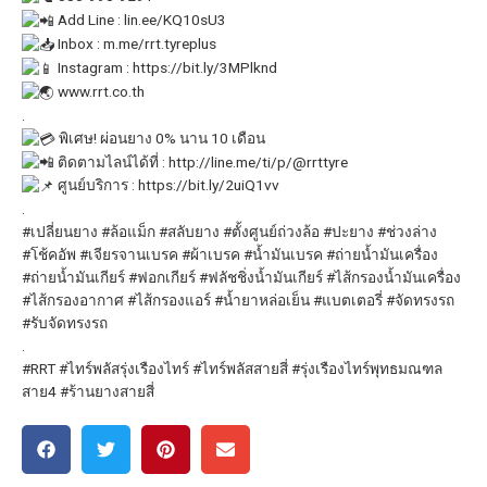
Add Line :
lin.ee/KQ10sU3
Inbox :
m.me/rrt.tyreplus
Instagram :
https://bit.ly/3MPlknd
www.rrt.co.th
.
พิเศษ! ผ่อนยาง 0% นาน 10 เดือน
ติดตามไลน์ได้ที่ :
http://line.me/ti/p/@rrttyre
ศูนย์บริการ :
https://bit.ly/2uiQ1vv
.
#เปลี่ยนยาง
#ล้อแม็ก
#สลับยาง
#ตั้งศูนย์ถ่วงล้อ
#ปะยาง
#ช่วงล่าง
#โช้คอัพ
#เจียรจานเบรค
#ผ้าเบรค
#น้ำมันเบรค
#ถ่ายน้ำมันเครื่อง
#ถ่ายน้ำมันเกียร์
#ฟอกเกียร์
#ฟลัชชิ่งน้ำมันเกียร์
#ไส้กรองน้ำมันเครื่อง
#ไส้กรองอากาศ
#ไส้กรองแอร์
#น้ำยาหล่อเย็น
#แบตเตอรี่
#จัดทรงรถ
#รับจัดทรงรถ
.
#RRT
#ไทร์พลัสรุ่งเรืองไทร์
#ไทร์พลัสสายสี่ #รุ่งเรืองไทร์พุทธมณฑล
สาย4 #ร้านยางสายสี่