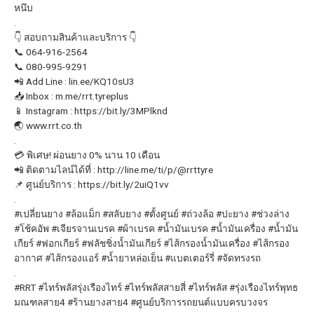
หนึบ
.
👇 สอบถามสินค้าและบริการ 👇
📞 064-916-2564
📞 080-995-9291
📲 Add Line : lin.ee/KQ10sU3
📥 Inbox : m.me/rrt.tyreplus
📱 Instagram : https://bit.ly/3MPlknd
🌏 www.rrt.co.th
.
💳 พิเศษ! ผ่อนยาง 0% นาน 10 เดือน
📲 ติดตามไลน์ได้ที่ : http://line.me/ti/p/@rrttyre
📌 ศูนย์บริการ : https://bit.ly/2uiQ1vv
.
#เปลี่ยนยาง
#ล้อแม็ก
#สลับยาง
#ตั้งศูนย์
#ถ่วงล้อ
#ปะยาง
#ช่วงล่าง
#โช้คอัพ
#เจียรจานเบรค
#ผ้าเบรค
#น้ำมันเบรค
#น้ำมันเครื่อง
#น้ำมัน
เกียร์
#ฟอกเกียร์
#ฟลัชชิ่งน้ำมันเกียร์
#ไส้กรองน้ำมันเครื่อง
#ไส้กรอง
อากาศ
#ไส้กรองแอร์
#น้ำยาหล่อเย็น
#แบตเตอร์รี่
#จัดทรงรถ
.
#RRT
#ไทร์พลัสรุ่งเรืองไทร์
#ไทร์พลัสสายสี่
#ไทร์พลัส
#รุ่งเรืองไทร์พุทธ
มณฑลสาย4
#ร้านยางสาย4
#ศูนย์บริการรถยนต์แบบครบวงจร