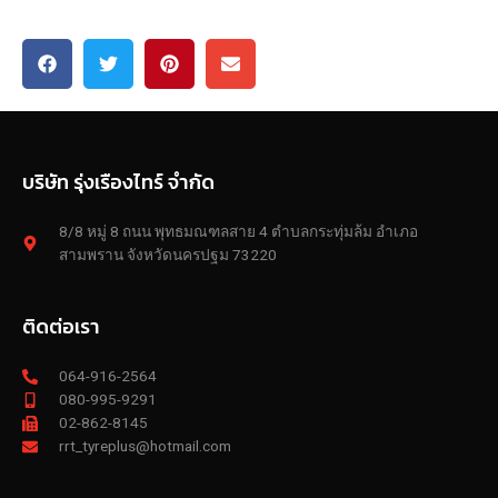
บริษัท รุ่งเรืองไทร์ จำกัด
8/8 หมู่ 8 ถนน พุทธมณฑลสาย 4 ตำบลกระทุ่มล้ม อำเภอ
สามพราน จังหวัดนครปฐม 73220
ติดต่อเรา
064-916-2564
080-995-9291
02-862-8145
rrt_tyreplus@hotmail.com