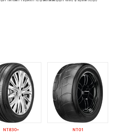
NT830+
NT01