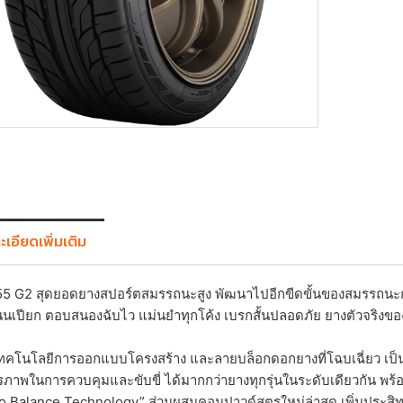
เอียดเพิ่มเติม
5 G2 สุดยอดยางสปอร์ตสมรรถนะสูง พัฒนาไปอีกขีดขั้นของสมรรถนะ
เปียก ตอบสนองฉับไว แม่นยำทุกโค้ง เบรกสั้นปลอดภัย ยางตัวจริงของ
เทคโนโลยีการออกแบบโครงสร้าง และลายบล็อกดอกยางที่โฉบเฉี่ยว เป็น
รภาพในการควบคุมและขับขี่ ได้มากกว่ายางทุกรุ่นในระดับเดียวกัน พร้
o Balance Technology” ส่วนผสมคอมปาวด์สูตรใหม่ล่าสุด เพิ่มประ