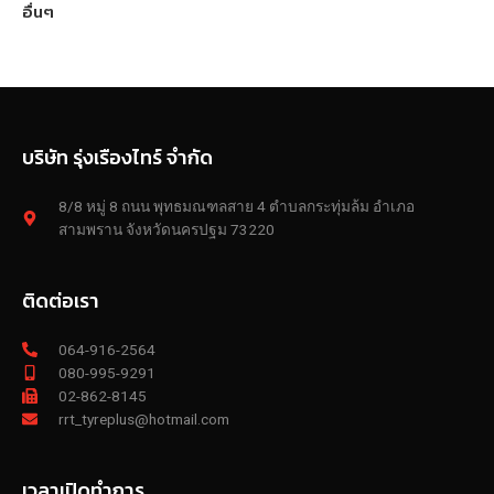
อื่นๆ
บริษัท รุ่งเรืองไทร์ จำกัด
8/8 หมู่ 8 ถนน พุทธมณฑลสาย 4 ตำบลกระทุ่มล้ม อำเภอ
สามพราน จังหวัดนครปฐม 73220
ติดต่อเรา
064-916-2564
080-995-9291
02-862-8145
rrt_tyreplus@hotmail.com
เวลาเปิดทำการ